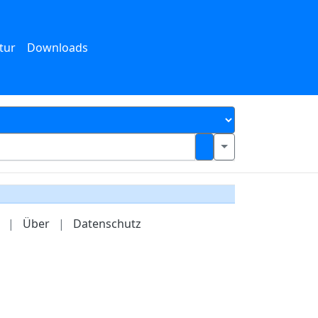
tur
Downloads
|
Über
|
Datenschutz