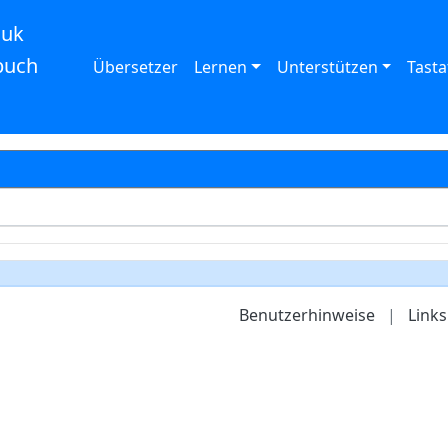
auk
buch
Übersetzer
Lernen
Unterstützen
Tasta
Benutzerhinweise
|
Links