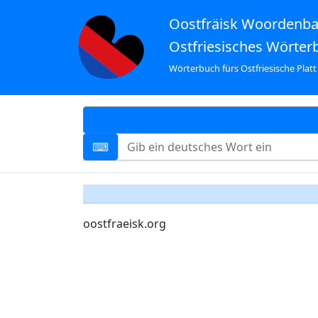
Oostfräisk Woordenb
Ostfriesisches Wörter
Wörterbuch fürs Ostfriesische Platt
oostfraeisk.org