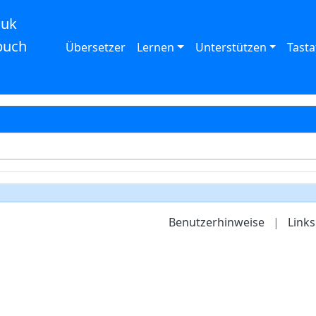
auk
buch
Übersetzer
Lernen
Unterstützen
Tasta
Benutzerhinweise
|
Links