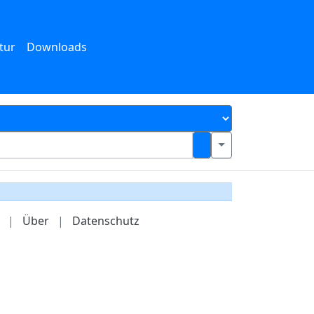
tur
Downloads
|
Über
|
Datenschutz