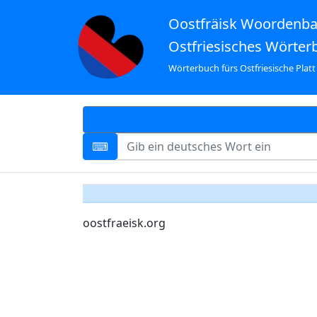
Oostfräisk Woordenb
Ostfriesisches Wörter
Wörterbuch fürs Ostfriesische Platt
oostfraeisk.org