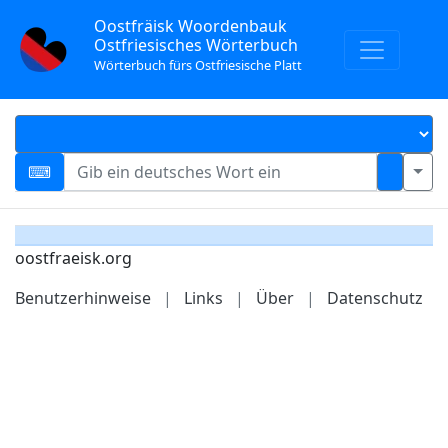
Oostfräisk Woordenbauk
Ostfriesisches Wörterbuch
Wörterbuch fürs Ostfriesische Platt
oostfraeisk.org
Benutzerhinweise
|
Links
|
Über
|
Datenschutz