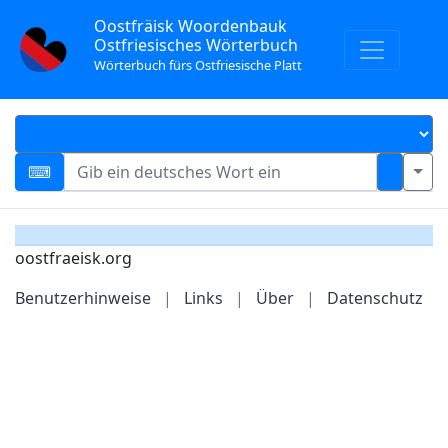
Oostfräisk Woordenbauk
Ostfriesisches Wörterbuch
Wörterbuch fürs Ostfriesische Platt
oostfraeisk.org
Benutzerhinweise
|
Links
|
Über
|
Datenschutz