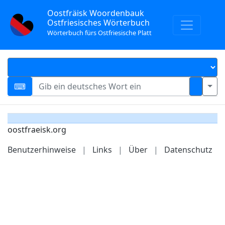
Oostfräisk Woordenbauk
Ostfriesisches Wörterbuch
Wörterbuch fürs Ostfriesische Platt
oostfraeisk.org
Benutzerhinweise
|
Links
|
Über
|
Datenschutz