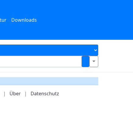
tur
Downloads
|
Über
|
Datenschutz