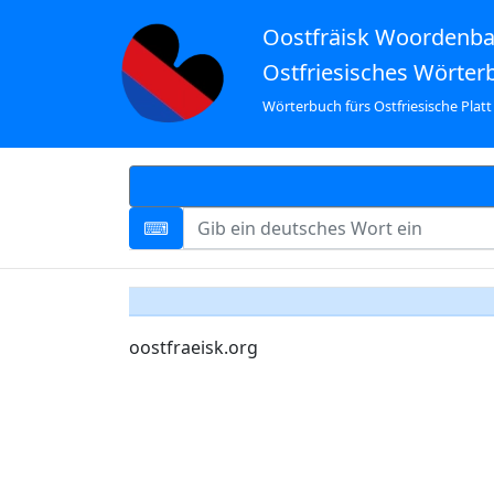
Oostfräisk Woordenb
Ostfriesisches Wörter
Wörterbuch fürs Ostfriesische Platt
oostfraeisk.org