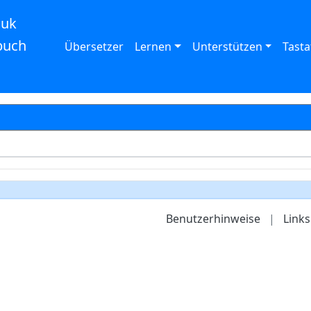
auk
buch
Übersetzer
Lernen
Unterstützen
Tasta
Benutzerhinweise
|
Links