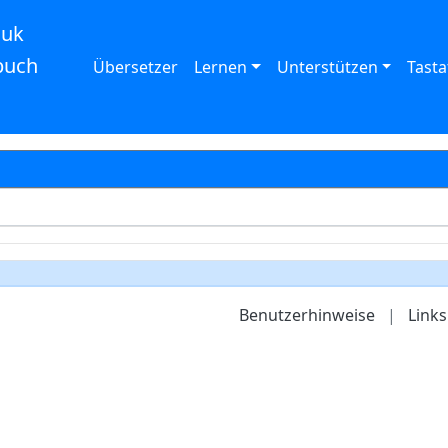
auk
buch
Übersetzer
Lernen
Unterstützen
Tasta
Benutzerhinweise
|
Links