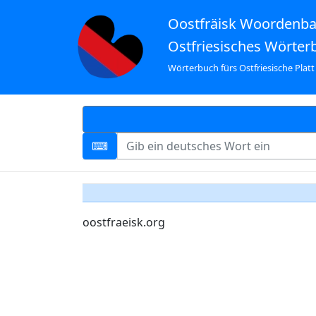
Oostfräisk Woordenb
Ostfriesisches Wörter
Wörterbuch fürs Ostfriesische Platt
oostfraeisk.org