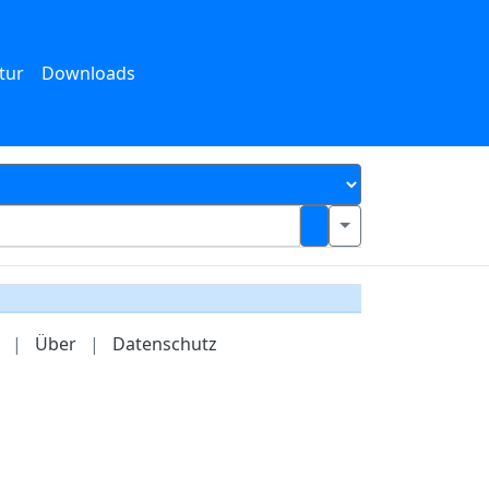
tur
Downloads
|
Über
|
Datenschutz