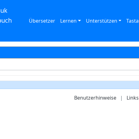
auk
buch
Übersetzer
Lernen
Unterstützen
Tasta
Benutzerhinweise
|
Links