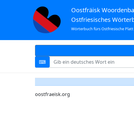
Oostfräisk Woordenb
Ostfriesisches Wörter
Wörterbuch fürs Ostfriesische Platt
oostfraeisk.org