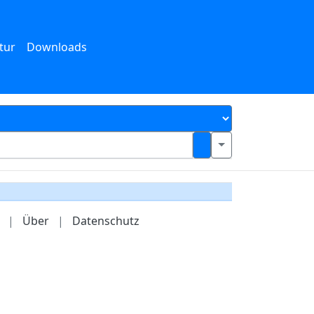
tur
Downloads
|
Über
|
Datenschutz