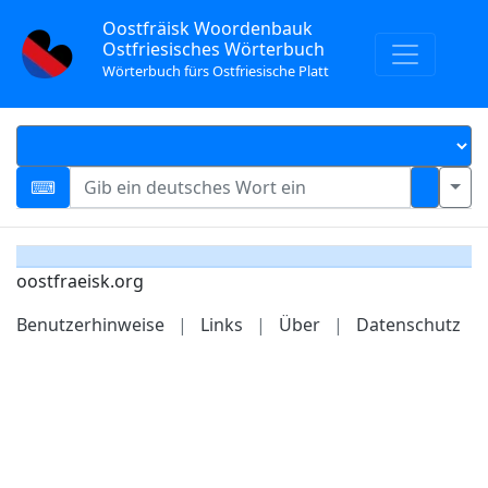
Oostfräisk Woordenbauk
Ostfriesisches Wörterbuch
Wörterbuch fürs Ostfriesische Platt
oostfraeisk.org
Benutzerhinweise
|
Links
|
Über
|
Datenschutz