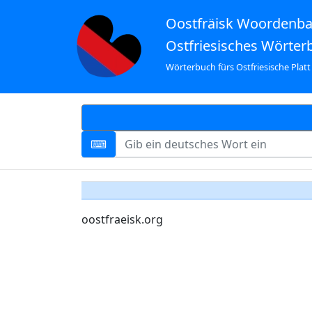
Oostfräisk Woordenb
Ostfriesisches Wörter
Wörterbuch fürs Ostfriesische Platt
oostfraeisk.org