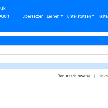
auk
buch
Übersetzer
Lernen
Unterstützen
Tasta
Benutzerhinweise
|
Links