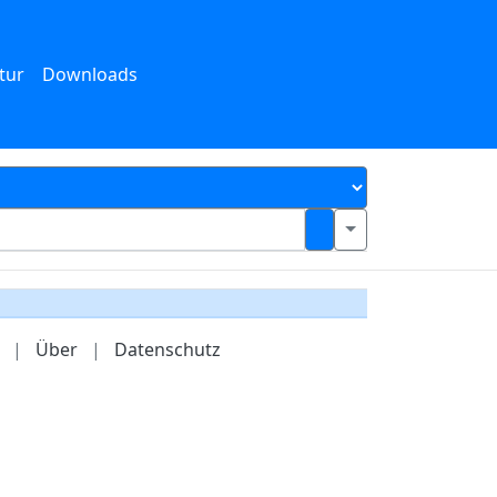
tur
Downloads
|
Über
|
Datenschutz