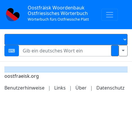
Oostfräisk Woordenbauk
Ostfriesisches Wörterbuch
Wörterbuch fürs Ostfriesische Platt
oostfraeisk.org
Benutzerhinweise
|
Links
|
Über
|
Datenschutz