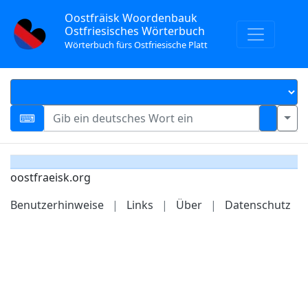
Oostfräisk Woordenbauk
Ostfriesisches Wörterbuch
Wörterbuch fürs Ostfriesische Platt
oostfraeisk.org
Benutzerhinweise
|
Links
|
Über
|
Datenschutz