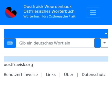
Oostfräisk Woordenbauk
Ostfriesisches Wörterbuch
Wörterbuch fürs Ostfriesische Platt
oostfraeisk.org
Benutzerhinweise
|
Links
|
Über
|
Datenschutz