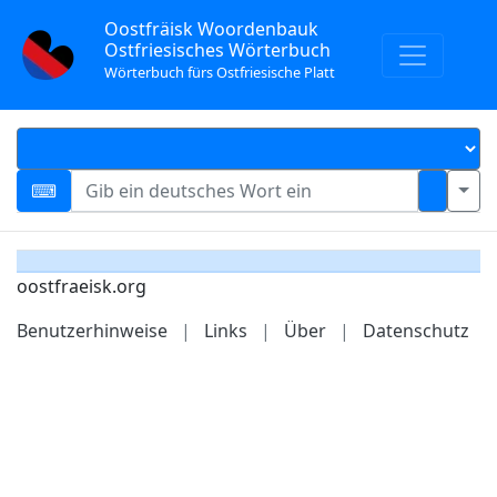
Oostfräisk Woordenbauk
Ostfriesisches Wörterbuch
Wörterbuch fürs Ostfriesische Platt
oostfraeisk.org
Benutzerhinweise
|
Links
|
Über
|
Datenschutz