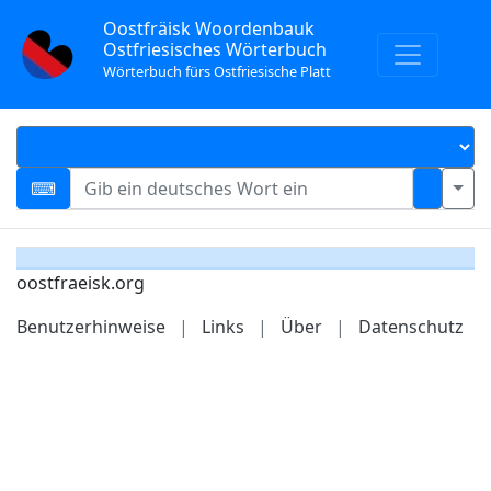
Oostfräisk Woordenbauk
Ostfriesisches Wörterbuch
Wörterbuch fürs Ostfriesische Platt
oostfraeisk.org
Benutzerhinweise
|
Links
|
Über
|
Datenschutz