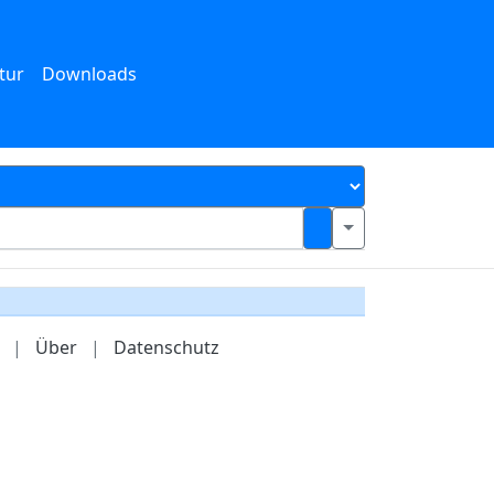
tur
Downloads
|
Über
|
Datenschutz