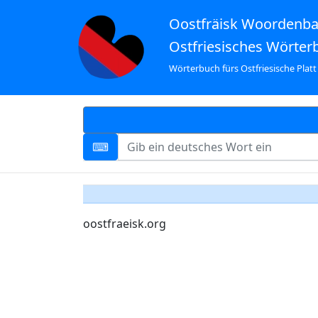
Oostfräisk Woordenb
Ostfriesisches Wörter
Wörterbuch fürs Ostfriesische Platt
oostfraeisk.org