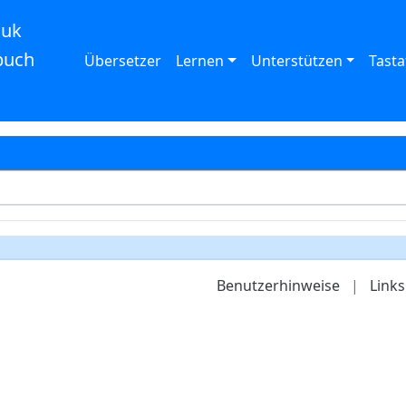
auk
buch
Übersetzer
Lernen
Unterstützen
Tasta
Benutzerhinweise
|
Links