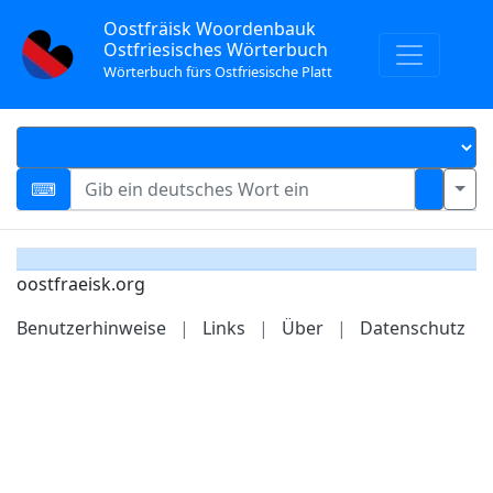
Oostfräisk Woordenbauk
Ostfriesisches Wörterbuch
Wörterbuch fürs Ostfriesische Platt
oostfraeisk.org
Benutzerhinweise
|
Links
|
Über
|
Datenschutz