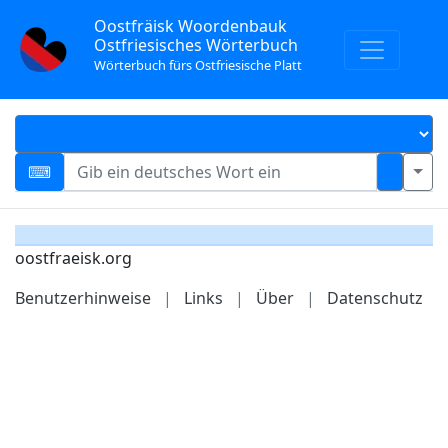
Oostfräisk Woordenbauk
Ostfriesisches Wörterbuch
Wörterbuch fürs Ostfriesische Platt
oostfraeisk.org
Benutzerhinweise
|
Links
|
Über
|
Datenschutz