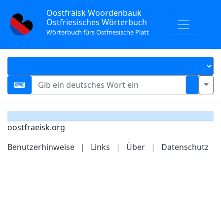
Oostfräisk Woordenbauk
Ostfriesisches Wörterbuch
Wörterbuch fürs Ostfriesische Platt
oostfraeisk.org
Benutzerhinweise
|
Links
|
Über
|
Datenschutz