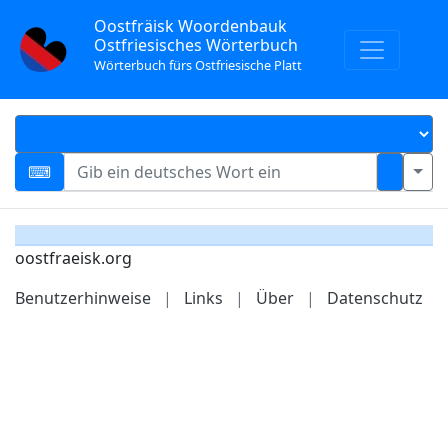
Oostfräisk Woordenbauk
Ostfriesisches Wörterbuch
Wörterbuch fürs Ostfriesische Platt
oostfraeisk.org
Benutzerhinweise
|
Links
|
Über
|
Datenschutz