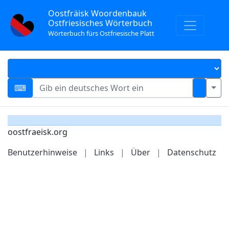
Oostfräisk Woordenbauk
Ostfriesisches Wörterbuch
Wörterbuch fürs Ostfriesische Platt
oostfraeisk.org
Benutzerhinweise
|
Links
|
Über
|
Datenschutz