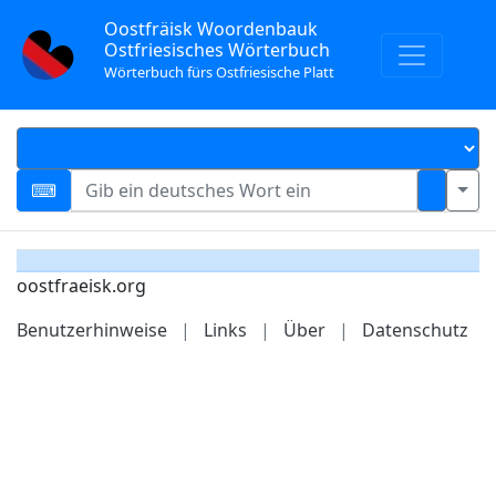
Oostfräisk Woordenbauk
Ostfriesisches Wörterbuch
Wörterbuch fürs Ostfriesische Platt
oostfraeisk.org
Benutzerhinweise
|
Links
|
Über
|
Datenschutz