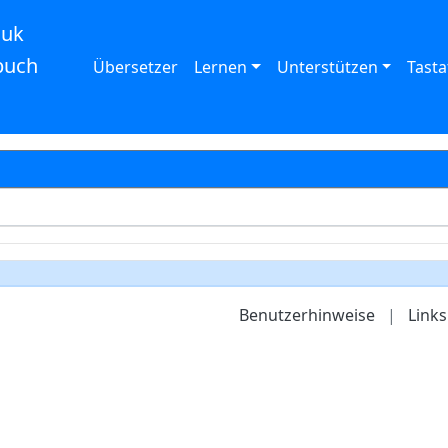
auk
buch
Übersetzer
Lernen
Unterstützen
Tasta
Benutzerhinweise
|
Links