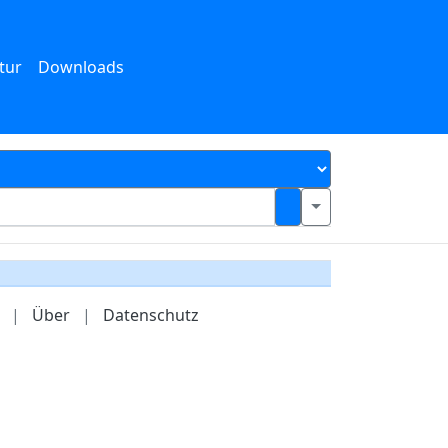
tur
Downloads
|
Über
|
Datenschutz