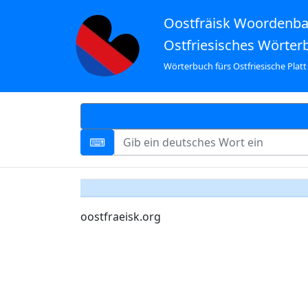
Oostfräisk Woordenb
Ostfriesisches Wörter
Wörterbuch fürs Ostfriesische Platt
oostfraeisk.org