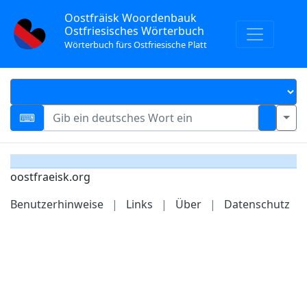
Oostfräisk Woordenbauk
Ostfriesisches Wörterbuch
Wörterbuch fürs Ostfriesische Platt
oostfraeisk.org
Benutzerhinweise
|
Links
|
Über
|
Datenschutz