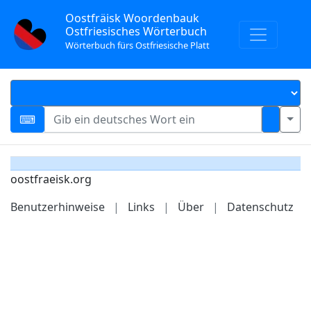
Oostfräisk Woordenbauk
Ostfriesisches Wörterbuch
Wörterbuch fürs Ostfriesische Platt
oostfraeisk.org
Benutzerhinweise
|
Links
|
Über
|
Datenschutz