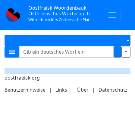
Oostfräisk Woordenbauk
Ostfriesisches Wörterbuch
Wörterbuch fürs Ostfriesische Platt
oostfraeisk.org
Benutzerhinweise
|
Links
|
Über
|
Datenschutz