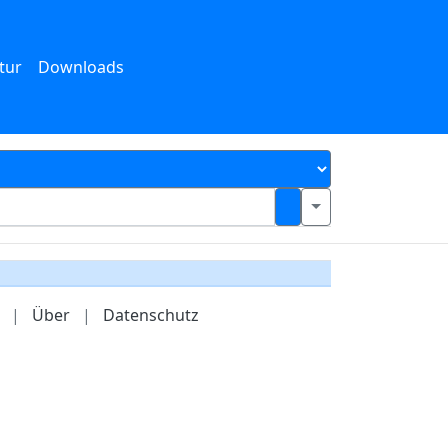
tur
Downloads
|
Über
|
Datenschutz