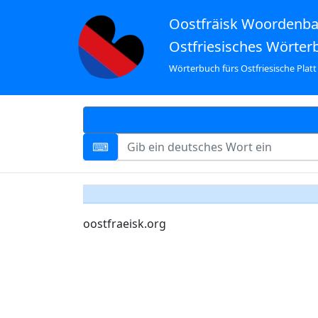
Oostfräisk Woordenb
Ostfriesisches Wörter
Wörterbuch fürs Ostfriesische Platt
oostfraeisk.org