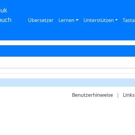
auk
buch
Übersetzer
Lernen
Unterstützen
Tasta
Benutzerhinweise
|
Links