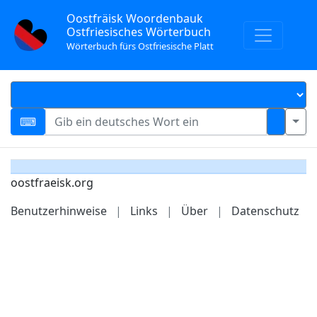
Oostfräisk Woordenbauk
Ostfriesisches Wörterbuch
Wörterbuch fürs Ostfriesische Platt
oostfraeisk.org
Benutzerhinweise
|
Links
|
Über
|
Datenschutz