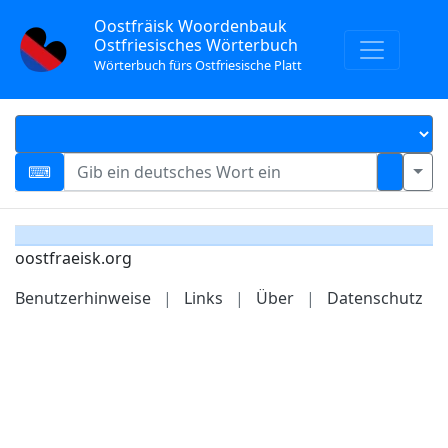
Oostfräisk Woordenbauk
Ostfriesisches Wörterbuch
Wörterbuch fürs Ostfriesische Platt
oostfraeisk.org
Benutzerhinweise
|
Links
|
Über
|
Datenschutz