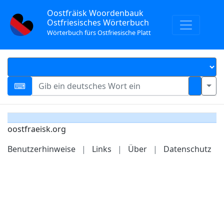
Oostfräisk Woordenbauk
Ostfriesisches Wörterbuch
Wörterbuch fürs Ostfriesische Platt
oostfraeisk.org
Benutzerhinweise
|
Links
|
Über
|
Datenschutz