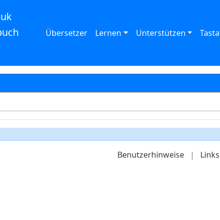
auk
buch
Übersetzer
Lernen
Unterstützen
Tasta
Benutzerhinweise
|
Links