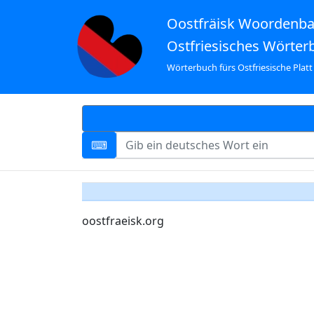
Oostfräisk Woordenb
Ostfriesisches Wörter
Wörterbuch fürs Ostfriesische Platt
oostfraeisk.org