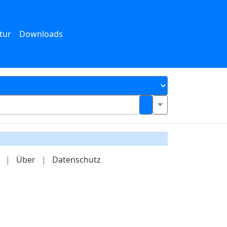
tur
Downloads
|
Über
|
Datenschutz