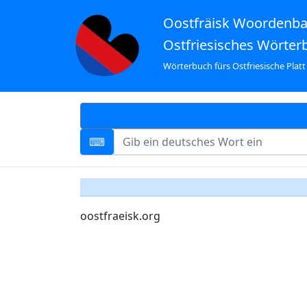
Oostfräisk Woordenb
Ostfriesisches Wörter
Wörterbuch fürs Ostfriesische Platt
oostfraeisk.org