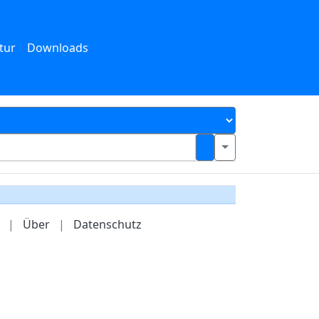
tur
Downloads
|
Über
|
Datenschutz