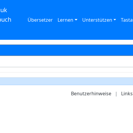
auk
buch
Übersetzer
Lernen
Unterstützen
Tasta
Benutzerhinweise
|
Links