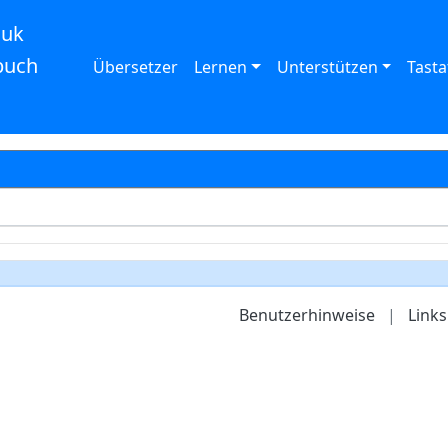
auk
buch
Übersetzer
Lernen
Unterstützen
Tasta
Benutzerhinweise
|
Links