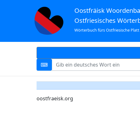
Oostfräisk Woordenb
Ostfriesisches Wörter
Wörterbuch fürs Ostfriesische Platt
oostfraeisk.org