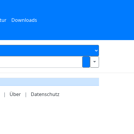
tur
Downloads
|
Über
|
Datenschutz