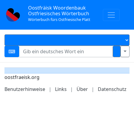
Oostfräisk Woordenbauk
Ostfriesisches Wörterbuch
Wörterbuch fürs Ostfriesische Platt
oostfraeisk.org
Benutzerhinweise
|
Links
|
Über
|
Datenschutz