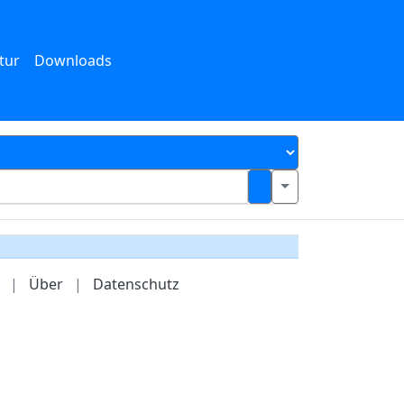
tur
Downloads
|
Über
|
Datenschutz