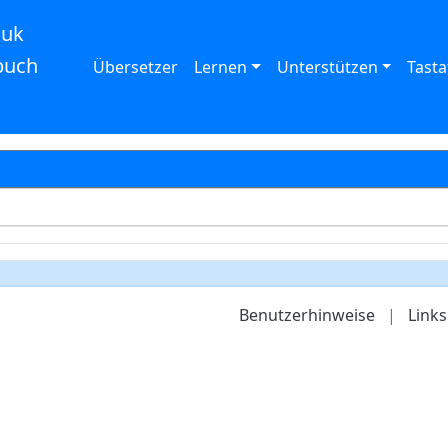
auk
buch
Übersetzer
Lernen
Unterstützen
Tasta
Benutzerhinweise
|
Links