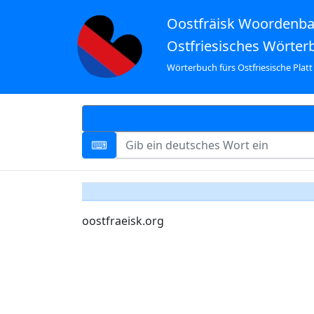
Oostfräisk Woordenb
Ostfriesisches Wörter
Wörterbuch fürs Ostfriesische Platt
oostfraeisk.org