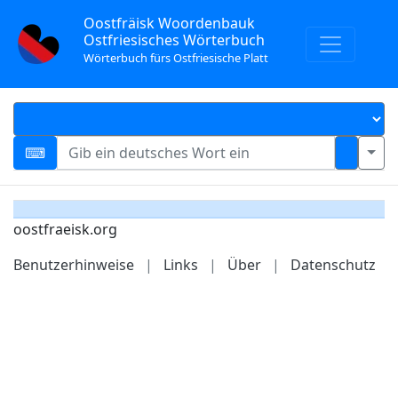
Oostfräisk Woordenbauk
Ostfriesisches Wörterbuch
Wörterbuch fürs Ostfriesische Platt
oostfraeisk.org
Benutzerhinweise
|
Links
|
Über
|
Datenschutz