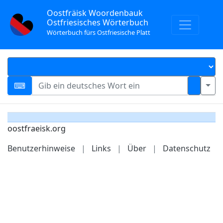
Oostfräisk Woordenbauk
Ostfriesisches Wörterbuch
Wörterbuch fürs Ostfriesische Platt
oostfraeisk.org
Benutzerhinweise
|
Links
|
Über
|
Datenschutz