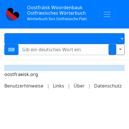
Oostfräisk Woordenbauk
Ostfriesisches Wörterbuch
Wörterbuch fürs Ostfriesische Platt
oostfraeisk.org
Benutzerhinweise
|
Links
|
Über
|
Datenschutz