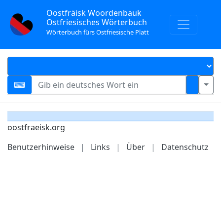
Oostfräisk Woordenbauk
Ostfriesisches Wörterbuch
Wörterbuch fürs Ostfriesische Platt
oostfraeisk.org
Benutzerhinweise
|
Links
|
Über
|
Datenschutz