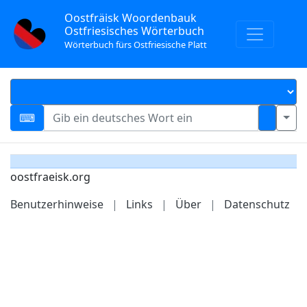
Oostfräisk Woordenbauk
Ostfriesisches Wörterbuch
Wörterbuch fürs Ostfriesische Platt
oostfraeisk.org
Benutzerhinweise
|
Links
|
Über
|
Datenschutz