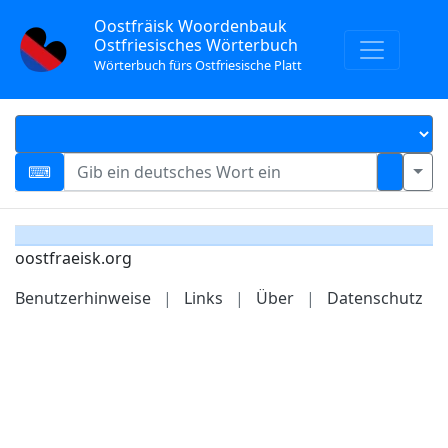
Oostfräisk Woordenbauk
Ostfriesisches Wörterbuch
Wörterbuch fürs Ostfriesische Platt
oostfraeisk.org
Benutzerhinweise
|
Links
|
Über
|
Datenschutz