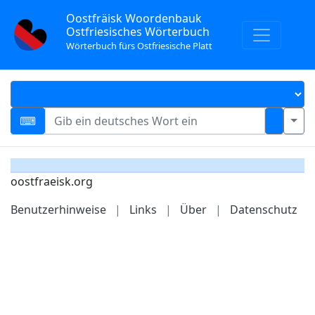
Oostfräisk Woordenbauk
Ostfriesisches Wörterbuch
Wörterbuch fürs Ostfriesische Platt
oostfraeisk.org
Benutzerhinweise
|
Links
|
Über
|
Datenschutz