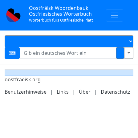
Oostfräisk Woordenbauk
Ostfriesisches Wörterbuch
Wörterbuch fürs Ostfriesische Platt
oostfraeisk.org
Benutzerhinweise
|
Links
|
Über
|
Datenschutz