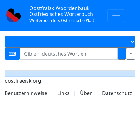
Oostfräisk Woordenbauk
Ostfriesisches Wörterbuch
Wörterbuch fürs Ostfriesische Platt
oostfraeisk.org
Benutzerhinweise
|
Links
|
Über
|
Datenschutz