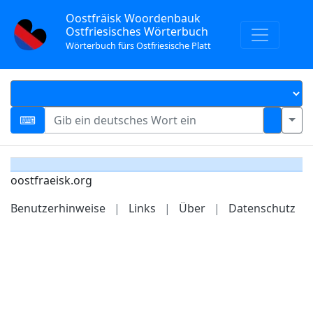
Oostfräisk Woordenbauk
Ostfriesisches Wörterbuch
Wörterbuch fürs Ostfriesische Platt
oostfraeisk.org
Benutzerhinweise
|
Links
|
Über
|
Datenschutz