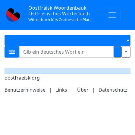
Oostfräisk Woordenbauk
Ostfriesisches Wörterbuch
Wörterbuch fürs Ostfriesische Platt
oostfraeisk.org
Benutzerhinweise
|
Links
|
Über
|
Datenschutz