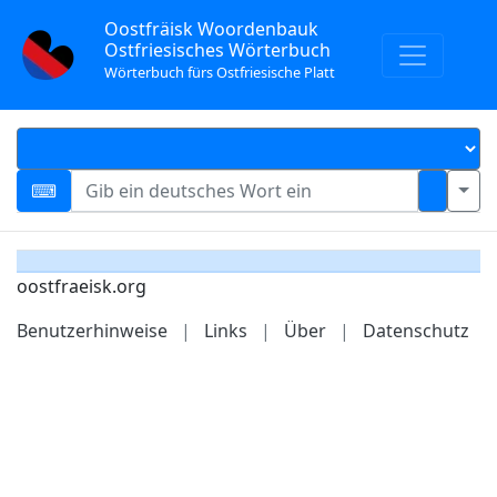
Oostfräisk Woordenbauk
Ostfriesisches Wörterbuch
Wörterbuch fürs Ostfriesische Platt
oostfraeisk.org
Benutzerhinweise
|
Links
|
Über
|
Datenschutz