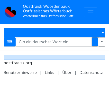
Oostfräisk Woordenbauk
Ostfriesisches Wörterbuch
Wörterbuch fürs Ostfriesische Platt
oostfraeisk.org
Benutzerhinweise
|
Links
|
Über
|
Datenschutz