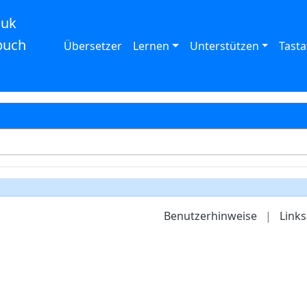
auk
buch
Übersetzer
Lernen
Unterstützen
Tasta
Benutzerhinweise
|
Links