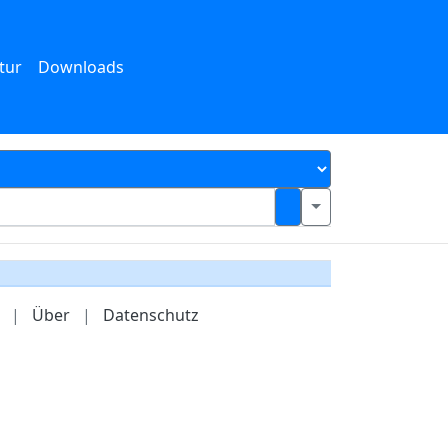
tur
Downloads
|
Über
|
Datenschutz