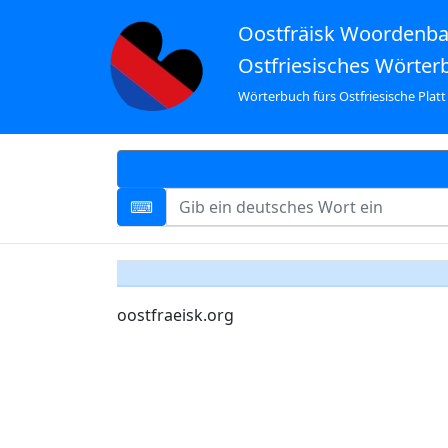
Oostfräisk Woordenb
Ostfriesisches Wörter
Wörterbuch fürs Ostfriesische Platt
oostfraeisk.org