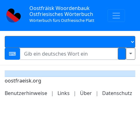
Oostfräisk Woordenbauk
Ostfriesisches Wörterbuch
Wörterbuch fürs Ostfriesische Platt
oostfraeisk.org
Benutzerhinweise
|
Links
|
Über
|
Datenschutz